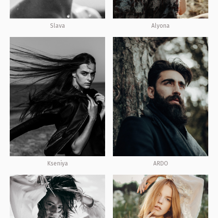
Slava
Alyona
ARDO
Kseniya