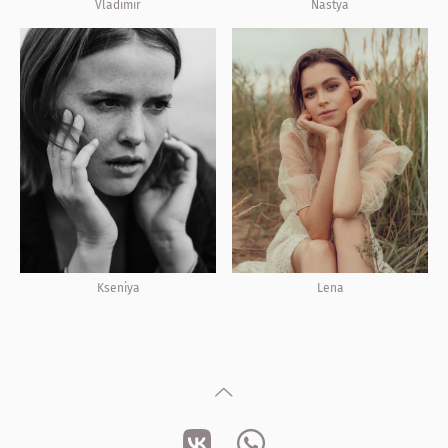
Vladimir
Nastya
Lena
Kseniya