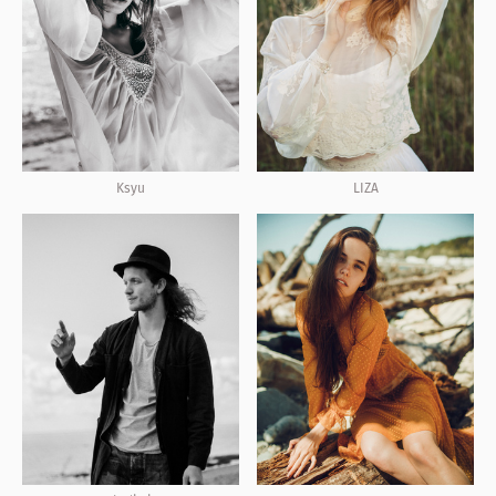
Ksyu
LIZA